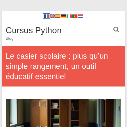
Cursus Python
Blog
Le casier scolaire : plus qu’un
simple rangement, un outil
éducatif essentiel